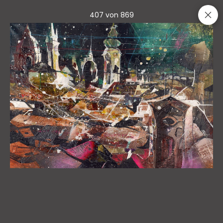
407 von 869