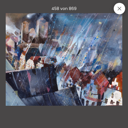
458 von 869