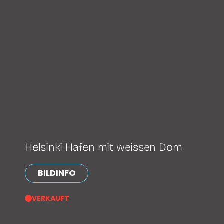
Helsinki Hafen mit weissen Dom
BILDINFO
VERKAUFT