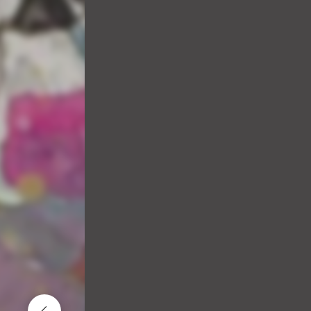
W
W
W
W
W
W
W
W
W
W
W
W
W
W
W
W
W
W
W
W
W
W
W
e
e
e
e
e
e
e
e
e
e
e
e
e
e
e
e
e
e
e
e
e
e
e
r
r
r
r
r
r
r
r
r
r
r
r
r
r
r
r
r
r
r
r
r
r
r
k
k
k
k
k
k
k
k
k
k
k
k
k
k
k
k
k
k
k
k
k
k
k
e
e
e
e
e
e
e
e
e
e
e
e
e
e
e
e
e
e
e
e
e
e
e