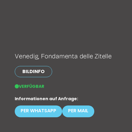
Venedig, Fondamenta delle Zitelle
BILDINFO
VERFÜGBAR
Informationen auf Anfrage:
PER WHATSAPP
PER MAIL