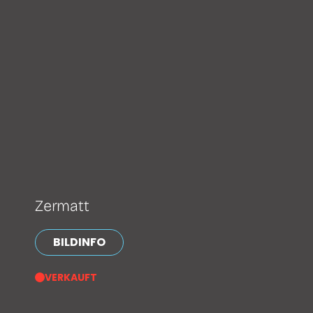
Zermatt
BILDINFO
VERKAUFT