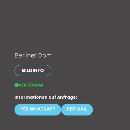
Berliner Dom
BILDINFO
VERFÜGBAR
Informationen auf Anfrage:
PER WHATSAPP
PER MAIL