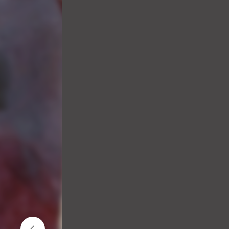
W
W
W
W
W
W
W
W
W
W
W
W
W
W
W
W
W
W
W
W
W
W
W
e
e
e
e
e
e
e
e
e
e
e
e
e
e
e
e
e
e
e
e
e
e
e
r
r
r
r
r
r
r
r
r
r
r
r
r
r
r
r
r
r
r
r
r
r
r
k
k
k
k
k
k
k
k
k
k
k
k
k
k
k
k
k
k
k
k
k
k
k
e
e
e
e
e
e
e
e
e
e
e
e
e
e
e
e
e
e
e
e
e
e
e