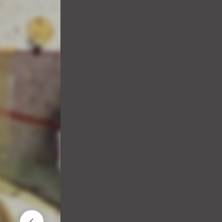
W
W
W
W
W
W
W
W
W
W
W
W
W
W
W
W
W
W
W
W
W
W
W
e
e
e
e
e
e
e
e
e
e
e
e
e
e
e
e
e
e
e
e
e
e
e
r
r
r
r
r
r
r
r
r
r
r
r
r
r
r
r
r
r
r
r
r
r
r
k
k
k
k
k
k
k
k
k
k
k
k
k
k
k
k
k
k
k
k
k
k
k
e
e
e
e
e
e
e
e
e
e
e
e
e
e
e
e
e
e
e
e
e
e
e