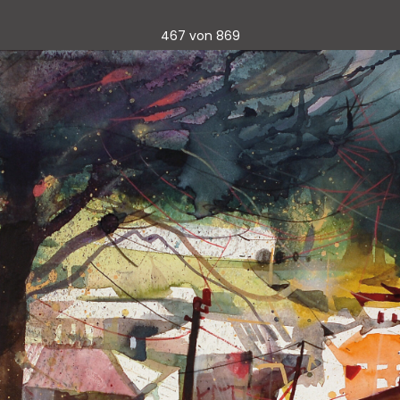
467 von 869