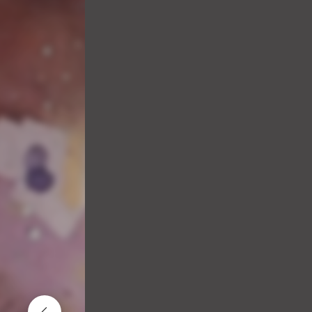
W
W
W
W
W
W
W
W
W
W
W
W
W
W
W
W
W
W
W
W
W
W
W
e
e
e
e
e
e
e
e
e
e
e
e
e
e
e
e
e
e
e
e
e
e
e
r
r
r
r
r
r
r
r
r
r
r
r
r
r
r
r
r
r
r
r
r
r
r
k
k
k
k
k
k
k
k
k
k
k
k
k
k
k
k
k
k
k
k
k
k
k
e
e
e
e
e
e
e
e
e
e
e
e
e
e
e
e
e
e
e
e
e
e
e