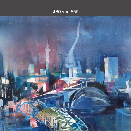
480 von 869