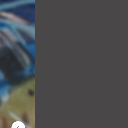
W
W
W
W
W
W
W
W
W
W
W
W
W
W
W
W
W
W
W
W
W
W
W
e
e
e
e
e
e
e
e
e
e
e
e
e
e
e
e
e
e
e
e
e
e
e
r
r
r
r
r
r
r
r
r
r
r
r
r
r
r
r
r
r
r
r
r
r
r
k
k
k
k
k
k
k
k
k
k
k
k
k
k
k
k
k
k
k
k
k
k
k
e
e
e
e
e
e
e
e
e
e
e
e
e
e
e
e
e
e
e
e
e
e
e