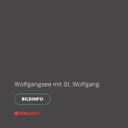
Wolfgangsee mit St. Wolfgang
BILDINFO
VERKAUFT