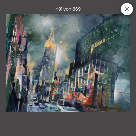
491 von 869