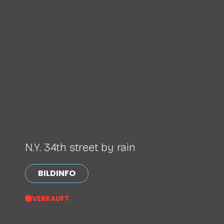
N.Y. 34th street by rain
BILDINFO
VERKAUFT