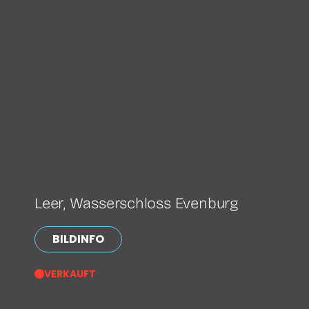
Leer, Wasserschloss Evenburg
BILDINFO
VERKAUFT