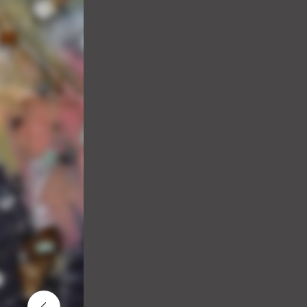
W
W
W
W
W
W
W
W
W
W
W
W
W
W
W
W
W
W
W
W
W
W
W
e
e
e
e
e
e
e
e
e
e
e
e
e
e
e
e
e
e
e
e
e
e
e
r
r
r
r
r
r
r
r
r
r
r
r
r
r
r
r
r
r
r
r
r
r
r
k
k
k
k
k
k
k
k
k
k
k
k
k
k
k
k
k
k
k
k
k
k
k
e
e
e
e
e
e
e
e
e
e
e
e
e
e
e
e
e
e
e
e
e
e
e