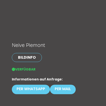
Neive Piemont
BILDINFO
VERFÜGBAR
Informationen auf Anfrage:
PER WHATSAPP
PER MAIL