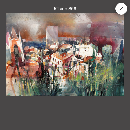
511 von 869