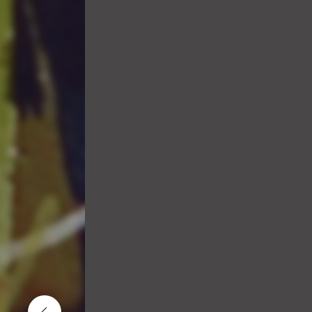
W
W
W
W
W
W
W
W
W
W
W
W
W
W
W
W
W
W
W
W
W
W
W
e
e
e
e
e
e
e
e
e
e
e
e
e
e
e
e
e
e
e
e
e
e
e
r
r
r
r
r
r
r
r
r
r
r
r
r
r
r
r
r
r
r
r
r
r
r
k
k
k
k
k
k
k
k
k
k
k
k
k
k
k
k
k
k
k
k
k
k
k
e
e
e
e
e
e
e
e
e
e
e
e
e
e
e
e
e
e
e
e
e
e
e