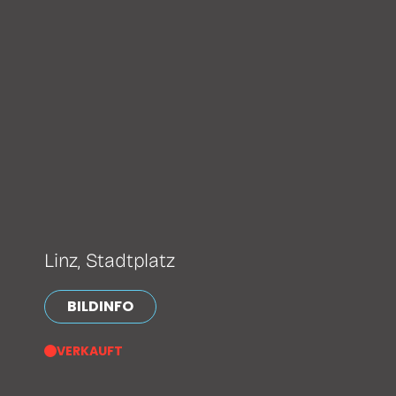
Linz, Stadtplatz
BILDINFO
VERKAUFT