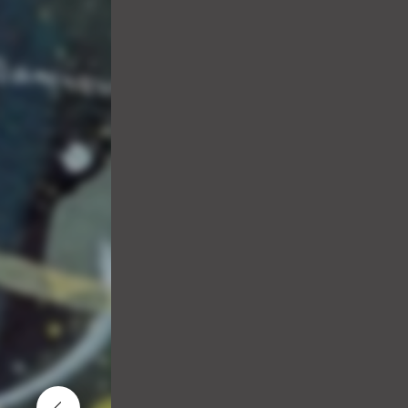
W
W
W
W
W
W
W
W
W
W
W
W
W
W
W
W
W
W
W
W
W
W
W
e
e
e
e
e
e
e
e
e
e
e
e
e
e
e
e
e
e
e
e
e
e
e
r
r
r
r
r
r
r
r
r
r
r
r
r
r
r
r
r
r
r
r
r
r
r
k
k
k
k
k
k
k
k
k
k
k
k
k
k
k
k
k
k
k
k
k
k
k
e
e
e
e
e
e
e
e
e
e
e
e
e
e
e
e
e
e
e
e
e
e
e