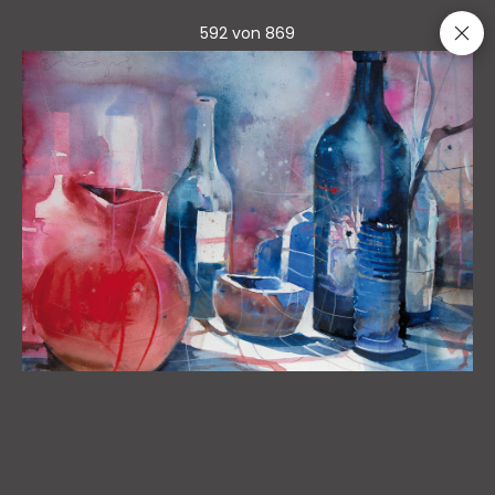
592 von 869