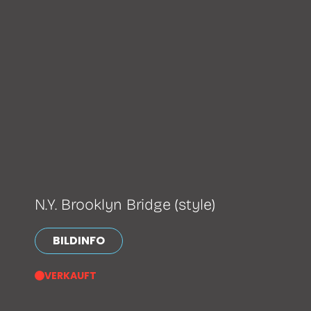
N.Y. Brooklyn Bridge (style)
BILDINFO
VERKAUFT