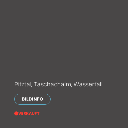
Pitztal, Taschachalm, Wasserfall
BILDINFO
VERKAUFT