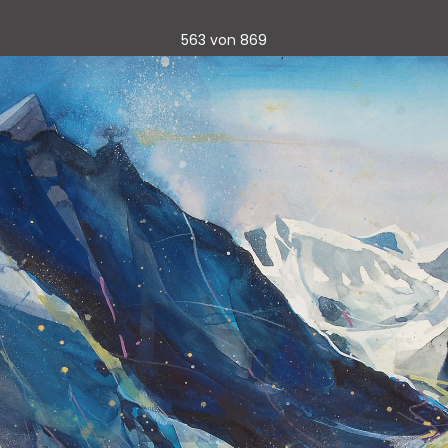
563 von 869