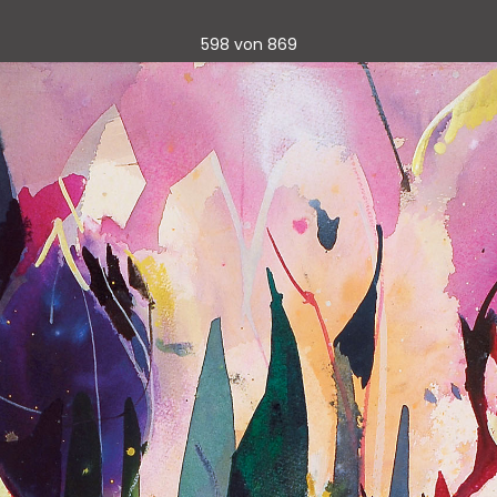
598 von 869