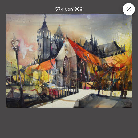
574 von 869