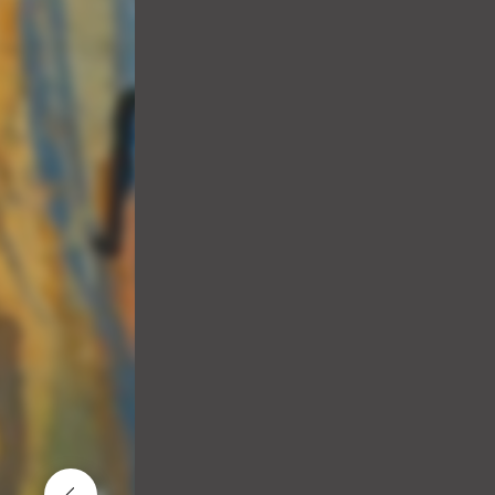
W
W
W
W
W
W
W
W
W
W
W
W
W
W
W
W
W
W
W
W
W
W
W
e
e
e
e
e
e
e
e
e
e
e
e
e
e
e
e
e
e
e
e
e
e
e
r
r
r
r
r
r
r
r
r
r
r
r
r
r
r
r
r
r
r
r
r
r
r
k
k
k
k
k
k
k
k
k
k
k
k
k
k
k
k
k
k
k
k
k
k
k
e
e
e
e
e
e
e
e
e
e
e
e
e
e
e
e
e
e
e
e
e
e
e