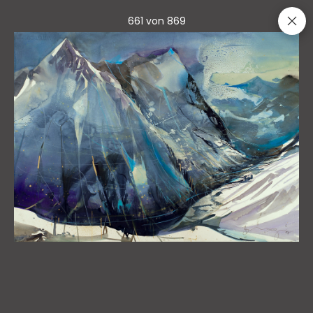
661 von 869