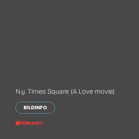
N.y. Times Square (A Love movie)
BILDINFO
VERKAUFT