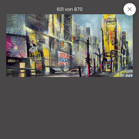
601 von 870