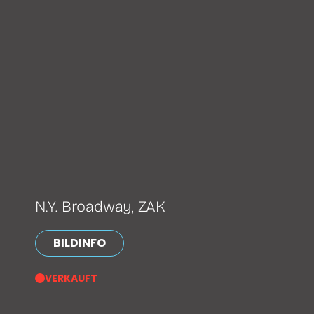
N.Y. Broadway, ZAK
BILDINFO
VERKAUFT