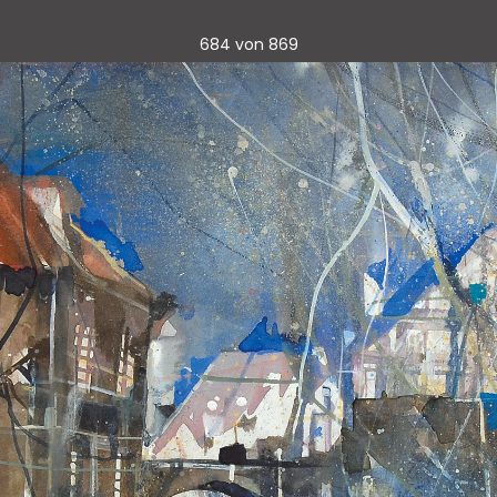
684 von 869