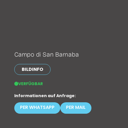
Campo di San Barnaba
BILDINFO
VERFÜGBAR
Informationen auf Anfrage:
PER WHATSAPP
PER MAIL