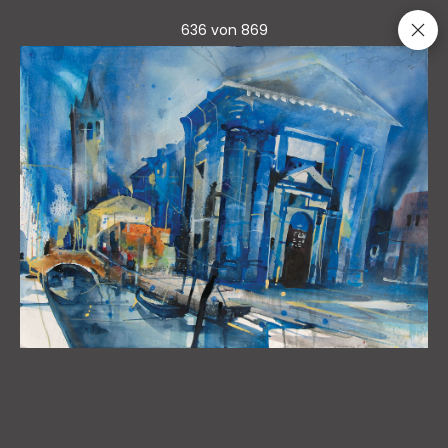
636 von 869