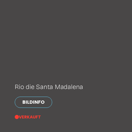
Rio die Santa Madalena
BILDINFO
VERKAUFT