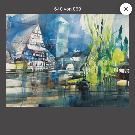
640 von 869