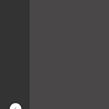
W
W
W
W
W
W
W
W
W
W
W
W
W
W
W
W
W
W
W
W
W
W
W
e
e
e
e
e
e
e
e
e
e
e
e
e
e
e
e
e
e
e
e
e
e
e
r
r
r
r
r
r
r
r
r
r
r
r
r
r
r
r
r
r
r
r
r
r
r
k
k
k
k
k
k
k
k
k
k
k
k
k
k
k
k
k
k
k
k
k
k
k
e
e
e
e
e
e
e
e
e
e
e
e
e
e
e
e
e
e
e
e
e
e
e