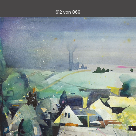
612 von 869