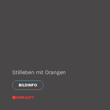
Stillleben mit Orangen
BILDINFO
VERKAUFT