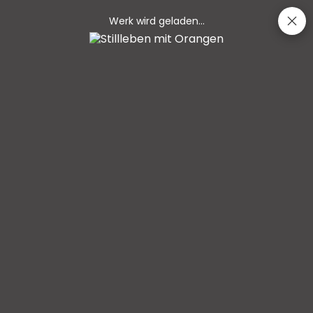
Werk wird geladen...