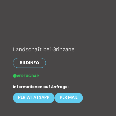
Landschaft bei Grinzane
BILDINFO
VERFÜGBAR
Informationen auf Anfrage:
PER WHATSAPP
PER MAIL