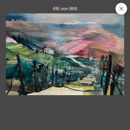
616 von 869