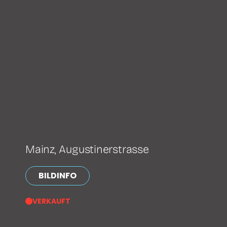
Mainz, Augustinerstrasse
BILDINFO
VERKAUFT