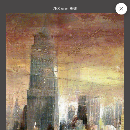
753 von 869