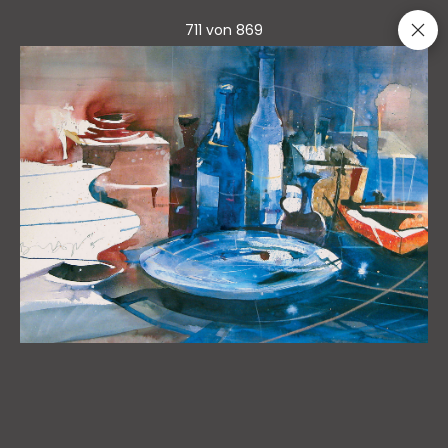
711 von 869