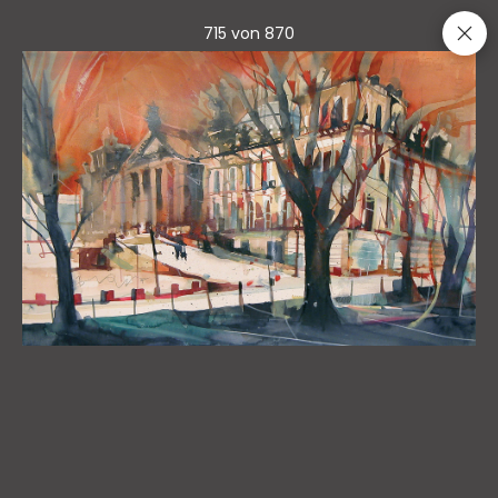
715 von 870