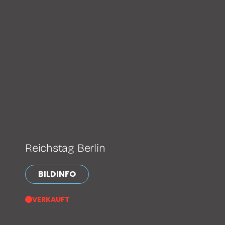
Reichstag Berlin
BILDINFO
VERKAUFT
FILTER