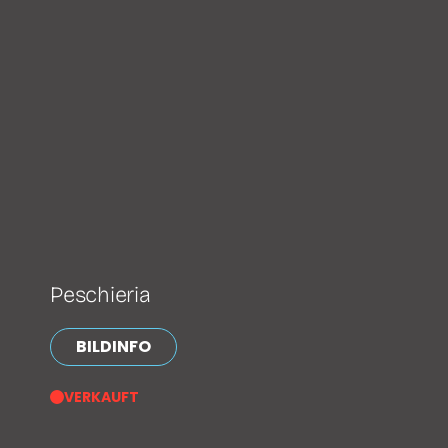
Peschieria
BILDINFO
VERKAUFT