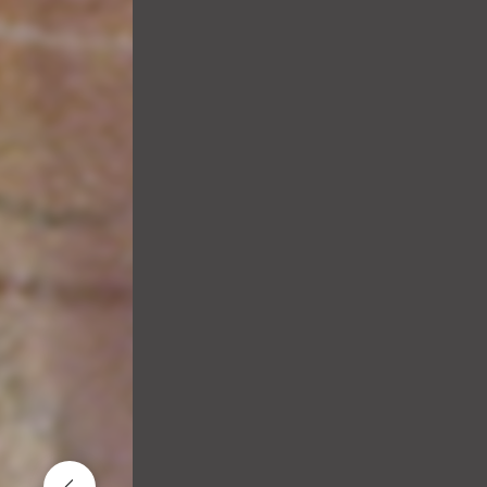
W
W
W
W
W
W
W
W
W
W
W
W
W
W
W
W
W
W
W
W
W
W
W
W
e
e
e
e
e
e
e
e
e
e
e
e
e
e
e
e
e
e
e
e
e
e
e
e
r
r
r
r
r
r
r
r
r
r
r
r
r
r
r
r
r
r
r
r
r
r
r
r
k
k
k
k
k
k
k
k
k
k
k
k
k
k
k
k
k
k
k
k
k
k
k
k
e
e
e
e
e
e
e
e
e
e
e
e
e
e
e
e
e
e
e
e
e
e
e
e