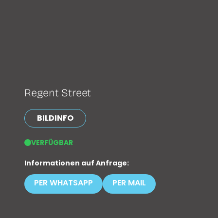
Regent Street
BILDINFO
VERFÜGBAR
Informationen auf Anfrage:
PER WHATSAPP
PER MAIL