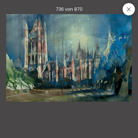
736 von 870