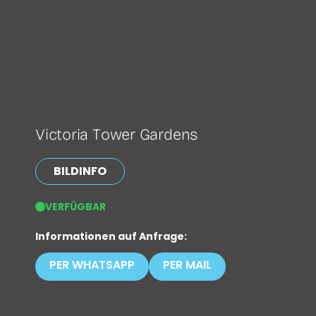
Victoria Tower Gardens
BILDINFO
VERFÜGBAR
Informationen auf Anfrage:
PER WHATSAPP
PER MAIL