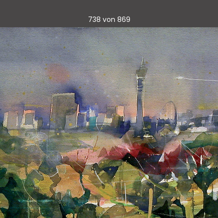
738 von 869