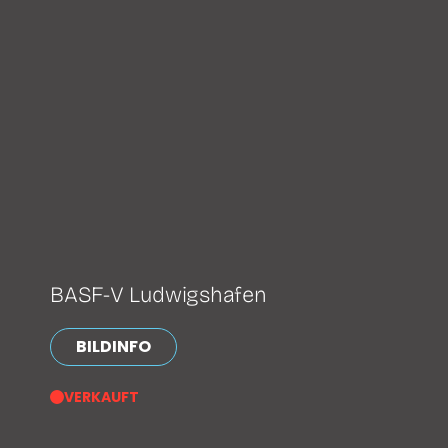
BASF-V Ludwigshafen
BILDINFO
VERKAUFT