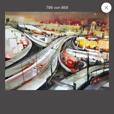
798 von 869