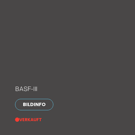
BASF-III
BILDINFO
VERKAUFT